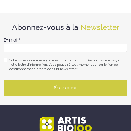
Abonnez-vous à la
Newsletter
E-mail
*
RGPD
*
Votre adresse de messagerie est uniquement utilisée pour vous envoyer
notre lettre d'information. Vous pouvez à tout moment utiliser le lien de
désabonnement intégré dans la newsletter.
*
S'abonner